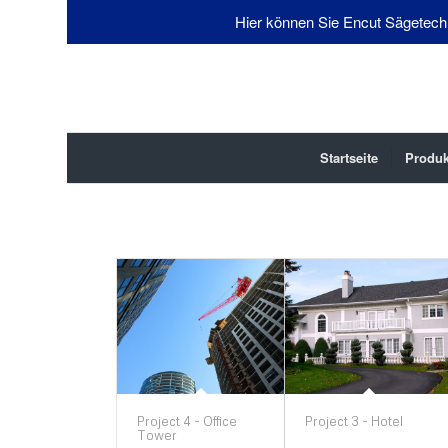
Hier können Sie Encut Sägetech
Startseite
Produk
Project 4 - Office
Project 3 - Hotel
Tower