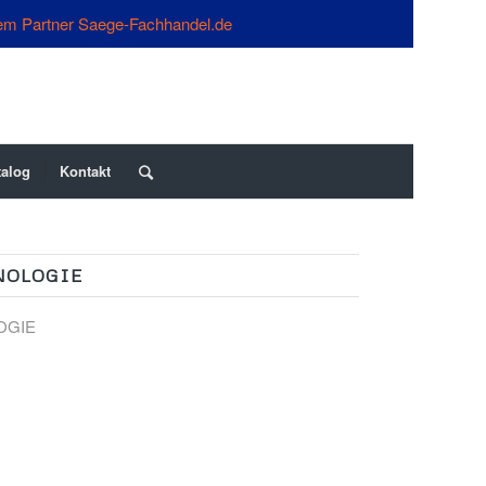
em Partner Saege-Fachhandel.de
talog
Kontakt
NOLOGIE
OGIE