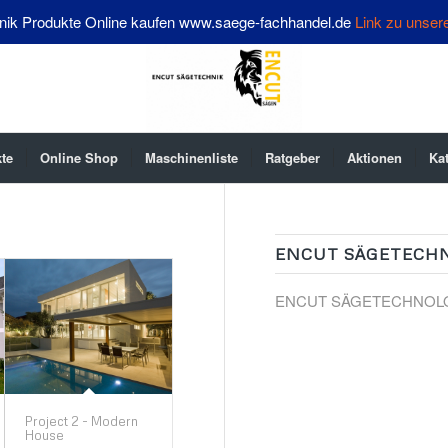
nik Produkte Online kaufen www.saege-fachhandel.de
Link zu unser
te
Online Shop
Maschinenliste
Ratgeber
Aktionen
Ka
ENCUT SÄGETECH
ENCUT SÄGETECHNOL
Project 2 - Modern
House