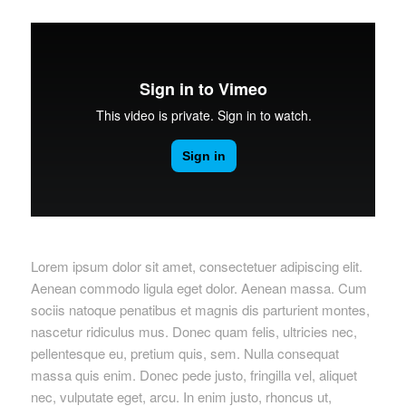
Lorem ipsum dolor sit amet, consectetuer adipiscing elit.
Aenean commodo ligula eget dolor. Aenean massa. Cum
sociis natoque penatibus et magnis dis parturient montes,
nascetur ridiculus mus. Donec quam felis, ultricies nec,
pellentesque eu, pretium quis, sem. Nulla consequat
massa quis enim. Donec pede justo, fringilla vel, aliquet
nec, vulputate eget, arcu. In enim justo, rhoncus ut,