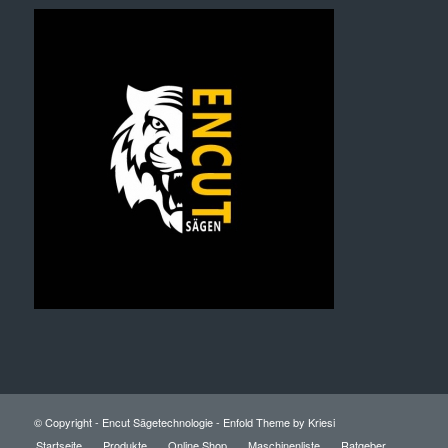
© Copyright -
Encut Sägetechnologie
-
Enfold Theme by Kriesi
Startseite
Produkte
Online Shop
Maschinenliste
Ratgeber