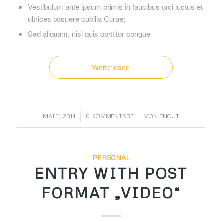
Vestibulum ante ipsum primis in faucibus orci luctus et
ultrices posuere cubilia Curae;
Sed aliquam, nisi quis porttitor congue
Weiterlesen
/
/
MAI 11, 2014
0 KOMMENTARE
VON
ENCUT
PERSONAL
ENTRY WITH POST
FORMAT „VIDEO“